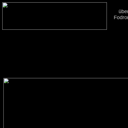
übe
Fodro